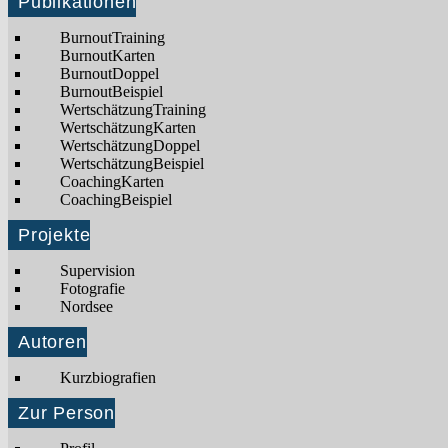
Publikationen
BurnoutTraining
BurnoutKarten
BurnoutDoppel
BurnoutBeispiel
WertschätzungTraining
WertschätzungKarten
WertschätzungDoppel
WertschätzungBeispiel
CoachingKarten
CoachingBeispiel
Projekte
Supervision
Fotografie
Nordsee
Autoren
Kurzbiografien
Zur Person