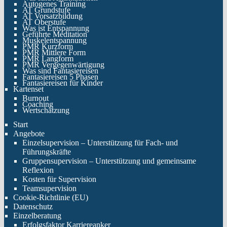
Autogenes Training
AT Grundstufe
AT Vorsatzbildung
AT Oberstufe
Was ist Entspannung
Geführte Meditation
Muskelentspannung
PMR Kurzform
PMR Mittlere Form
PMR Langform
PMR Vergegenwärtigung
Was sind Fantasiereisen
Fantasiereisen 5 Phasen
Fantasiereisen für Kinder
Kartenset
Burnout
Coaching
Wertschätzung
Start
Angebote
Einzelsupervision – Unterstützung für Fach- und
Führungskräfte
Gruppensupervision – Unterstützung und gemeinsame
Reflexion
Kosten für Supervision
Teamsupervision
Cookie-Richtlinie (EU)
Datenschutz
Einzelberatung
Erfolgsfaktor Karriereanker