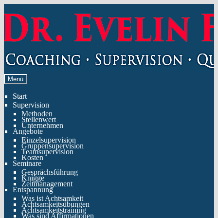
Zur
Zum
Navigation
Inhalt
springen
springen
Menü
Start
Supervision
Methoden
Stellenwert
Unternehmen
Angebote
Einzelsupervision
Gruppensupervision
Teamsupervision
Kosten
Seminare
Gesprächsführung
Knigge
Zeitmanagement
Entspannung
Was ist Achtsamkeit
Achtsamkeitsübungen
Achtsamkeitstraining
Was sind Affirmationen