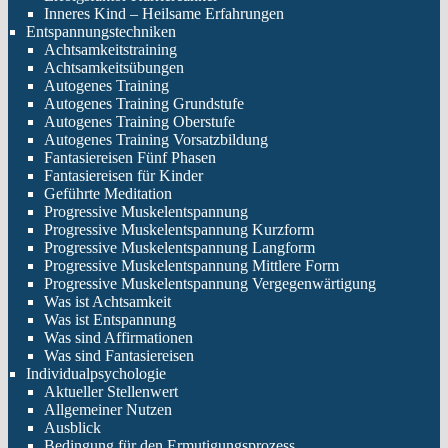
Inneres Kind – Heilsame Erfahrungen
Entspannungstechniken
Achtsamkeitstraining
Achtsamkeitsübungen
Autogenes Training
Autogenes Training Grundstufe
Autogenes Training Oberstufe
Autogenes Training Vorsatzbildung
Fantasiereisen Fünf Phasen
Fantasiereisen für Kinder
Geführte Meditation
Progressive Muskelentspannung
Progressive Muskelentspannung Kurzform
Progressive Muskelentspannung Langform
Progressive Muskelentspannung Mittlere Form
Progressive Muskelentspannung Vergegenwärtigung
Was ist Achtsamkeit
Was ist Entspannung
Was sind Affirmationen
Was sind Fantasiereisen
Individualpsychologie
Aktueller Stellenwert
Allgemeiner Nutzen
Ausblick
Bedingung für den Ermutigungsprozess