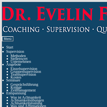
Zur
Zum
Navigation
Inhalt
springen
springen
Menü
Start
Supervision
Methoden
Stellenwert
Unternehmen
Angebote
Einzelsupervision
Gruppensupervision
Teamsupervision
Kosten
Seminare
Gesprächsführung
Knigge
Zeitmanagement
Entspannung
Was ist Achtsamkeit
Achtsamkeitsübungen
Achtsamkeitstraining
Was sind Affirmationen