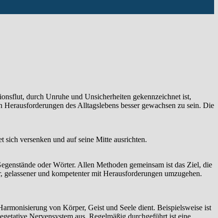
ionsflut, durch Unruhe und Unsicherheiten gekennzeichnet ist,
n Herausforderungen des Alltagslebens besser gewachsen zu sein. Die
 sich versenken und auf seine Mitte ausrichten.
genstände oder Wörter. Allen Methoden gemeinsam ist das Ziel, die
er, gelassener und kompetenter mit Herausforderungen umzugehen.
Harmonisierung von Körper, Geist und Seele dient. Beispielsweise ist
vegetative Nervensystem aus. Regelmäßig durchgeführt ist eine