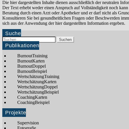
Die hier dargestellten Inhalte dienen ausschließlich der neutralen 
Der Text erhebt weder einen Anspruch auf Vollständigkeit noch kann d
Beratung durch einen Arzt oder Apotheker und er darf nicht als Gr
Konsultieren Sie bei gesundheitlichen Fragen oder Beschwerden imm
sich aus der Anwendung der hier dargestellten Information ergeben.
Suche
Suchen
nach:
Publikationen
BurnoutTraining
BurnoutKarten
BurnoutDoppel
BurnoutBeispiel
WertschätzungTraining
WertschätzungKarten
WertschätzungDoppel
WertschätzungBeispiel
CoachingKarten
CoachingBeispiel
Projekte
Supervision
Fotografie