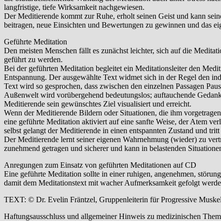
langfristige, tiefe Wirksamkeit nachgewiesen.
Der Meditierende kommt zur Ruhe, erholt seinen Geist und kann sein
beitragen, neue Einsichten und Bewertungen zu gewinnen und das eige
Geführte Meditation
Den meisten Menschen fällt es zunächst leichter, sich auf die Meditat
geführt zu werden.
Bei der geführten Meditation begleitet ein Meditationsleiter den Medi
Entspannung. Der ausgewählte Text widmet sich in der Regel den ind
Text wird so gesprochen, dass zwischen den einzelnen Passagen Pausen
Außenwelt wird vorübergehend bedeutungslos; auftauchende Gedanke
Meditierende sein gewünschtes Ziel visualisiert und erreicht.
Wenn der Meditierende Bildern oder Situationen, die ihm vorgetragen 
eine geführte Meditation aktiviert auf eine sanfte Weise, der Atem 
selbst gelangt der Meditierende in einen entspannten Zustand und tritt
Der Meditierende lernt seiner eigenen Wahrnehmung (wieder) zu vertr
zunehmend getragen und sicherer und kann in belastenden Situationen
Anregungen zum Einsatz von geführten Meditationen auf CD
Eine geführte Meditation sollte in einer ruhigen, angenehmen, störu
damit dem Meditationstext mit wacher Aufmerksamkeit gefolgt werde
TEXT: © Dr. Evelin Fräntzel, Gruppenleiterin für Progressive Musk
Haftungsausschluss und allgemeiner Hinweis zu medizinischen Them