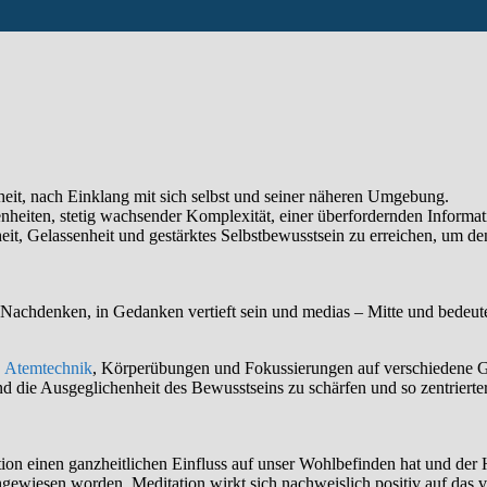
it, nach Einklang mit sich selbst und seiner näheren Umgebung.
nheiten, stetig wachsender Komplexität, einer überfordernden Informat
it, Gelassenheit und gestärktes Selbstbewusstsein zu erreichen, um de
Nachdenken, in Gedanken vertieft sein und medias – Mitte und bedeutet
,
Atemtechnik
, Körperübungen und Fokussierungen auf verschiedene Ge
d die Ausgeglichenheit des Bewusstseins zu schärfen und so zentriert
ion einen ganzheitlichen Einfluss auf unser Wohlbefinden hat und der 
gewiesen worden. Meditation wirkt sich nachweislich positiv auf das 