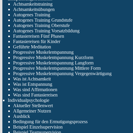
Achtsamkeitstraining
Achtsamkeitsübungen
Autogenes Training
Autogenes Training Grundstufe
Autogenes Training Oberstufe
Autogenes Training Vorsatzbildung
Fantasiereisen Fünf Phasen
Fantasiereisen für Kinder
Geführte Meditation
Progressive Muskelentspannung
Progressive Muskelentspannung Kurzform
Progressive Muskelentspannung Langform
Progressive Muskelentspannung Mittlere Form
Progressive Muskelentspannung Vergegenwärtigung
Was ist Achtsamkeit
Was ist Entspannung
Was sind Affirmationen
Was sind Fantasiereisen
Individualpsychologie
Aktueller Stellenwert
Allgemeiner Nutzen
Ausblick
Bedingung für den Ermutigungsprozess
Beispiel Einzelsupervision
Beispiel Teamsupervision