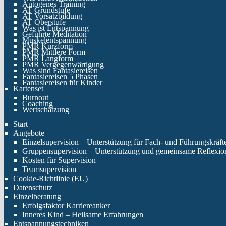
Autogenes Training
AT Grundstufe
AT Vorsatzbildung
AT Oberstufe
Was ist Entspannung
Geführte Meditation
Muskelentspannung
PMR Kurzform
PMR Mittlere Form
PMR Langform
PMR Vergegenwärtigung
Was sind Fantasiereisen
Fantasiereisen 5 Phasen
Fantasiereisen für Kinder
Kartenset
Burnout
Coaching
Wertschätzung
Start
Angebote
Einzelsupervision – Unterstützung für Fach- und Führungskräft
Gruppensupervision – Unterstützung und gemeinsame Reflexio
Kosten für Supervision
Teamsupervision
Cookie-Richtlinie (EU)
Datenschutz
Einzelberatung
Erfolgsfaktor Karriereanker
Inneres Kind – Heilsame Erfahrungen
Entspannungstechniken