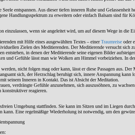
e Seele entspannen. Aus dieser tiefen inneren Ruhe und Gelassenheit 
ne Handlungsspektrum zu erweitern oder einfach Balsam sind für Körpe
ion einzulassen, wenn sie angeleitet wird, um auf diesem Wege in die E
tierenden mit Hilfe eines ausgewählten Textes – einer
Traumreise
oder e
ividuellen Zielen des Meditierenden. Der Meditierende versucht sich
 entstehen, in denen der Meditierende seine eigenen Bilder aufsteigen
n und Gefühle lässt man wie Wolken am Himmel vorbeiziehen. In der 
werden, nicht folgen mag oder kann, lässt er diese Passagen aus. Der 
verlangsamt sich, der Herzschlag beruhigt sich, innere Anspannung kan
 mit seinem Inneren in Kontakt. Das ist Absicht der Meditation.
auen, verdrängte Gefühle anzunehmen, sich auszusöhnen, zu wachsen und
 konstruktiver reagieren.
ngsfreien Umgebung stattfinden. Sie kann im Sitzen und im Liegen durch
n kann. Eine regelmäßige Wiederholung ist notwendig, um den gewünsc
elentspannung
en: