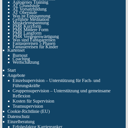
Autogenes Training
AT Grundstufe
AT Vorsatzbildung
AT Oberstufe
Was ist Entspannung
Geführte Meditation
Muskelentspannung
PMR Kurzform
PMR Mittlere Form
PMR Langform
PMR Vergegenwärtigung
Was sind Fantasiereisen
Fantasiereisen 5 Phasen
Fantasiereisen für Kinder
Kartenset
Burnout
Coaching
Wertschätzung
Start
Angebote
Einzelsupervision – Unterstützung für Fach- und
Führungskräfte
Gruppensupervision – Unterstützung und gemeinsame
Reflexion
Kosten für Supervision
Teamsupervision
Cookie-Richtlinie (EU)
Datenschutz
Einzelberatung
Erfolgsfaktor Karriereanker