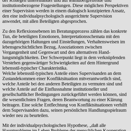
der Kollegen untereinander und auf teamübergreifende und
institutionsbezogene Fragestellungen. Diese möglichen Perspektiven
einer Supervision werden in einem dialogisch konzipierten Ansatz,
den eine individualpsychologisch ausgerichtete Supervision
anwendet, mit allen Beteiligten abgesprochen.
Zu den Reflexionsebenen im Beratungsprozess zählen das konkrete
Tun, die beteiligten Emo­tionen, Interpretationsschemata mit den
dazugehörigen Haltungen und Ein­stellungen, Verhaltensweisen im
lebensgeschichtlichen Bezug, Assoziatio­nen zwischen
Vergangenheit und Gegenwart und den alternativen Hand­
lungsmöglichkeiten. Der Schwerpunkt liegt in dem verknüpfenden
Verste­hen gegenwärtiger Schwierigkeiten auf dem Hintergrund
lebensstil-typi­scher Charakteristika.
Welche lebensstil-typischen Anteile eines Supervisanden an dem
Zustan­dekommen einer Konfliktsituation mitverantwortlich sind,
welche Anteile bei den anderen Beteiligten zu vermuten sind und
welche Anteile auf die Einflussnahme institutioneller und
gesellschaftlicher Bedingungen zurück­geführt werden können, sind
die wesentlichsten Fragen, deren Beantwor­tung zu einer Klärung
beitragen. Eine solche Entflechtung von Konfliktsituationen verhilft
dem Supervisan­den dazu, seinen persönlichen Handlungsspielraum
wieder neu zu beurtei­len.
Mit der individualpsychologischen Hypothese, „daß alle
Hauptprobleme im Leben Probleme der menschlichen Kooperation