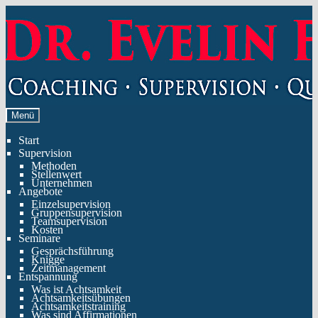
Zur
Zum
Navigation
Inhalt
springen
springen
Menü
Start
Supervision
Methoden
Stellenwert
Unternehmen
Angebote
Einzelsupervision
Gruppensupervision
Teamsupervision
Kosten
Seminare
Gesprächsführung
Knigge
Zeitmanagement
Entspannung
Was ist Achtsamkeit
Achtsamkeitsübungen
Achtsamkeitstraining
Was sind Affirmationen