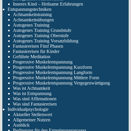
Inneres Kind – Heilsame Erfahrungen
Entspannungstechniken
Achtsamkeitstraining
Achtsamkeitsübungen
Autogenes Training
Autogenes Training Grundstufe
Autogenes Training Oberstufe
Autogenes Training Vorsatzbildung
Fantasiereisen Fünf Phasen
Fantasiereisen für Kinder
Geführte Meditation
Progressive Muskelentspannung
Progressive Muskelentspannung Kurzform
Progressive Muskelentspannung Langform
Progressive Muskelentspannung Mittlere Form
Progressive Muskelentspannung Vergegenwärtigung
Was ist Achtsamkeit
Was ist Entspannung
Was sind Affirmationen
Was sind Fantasiereisen
Individualpsychologie
Aktueller Stellenwert
Allgemeiner Nutzen
Ausblick
Bedingung für den Ermutigungsprozess