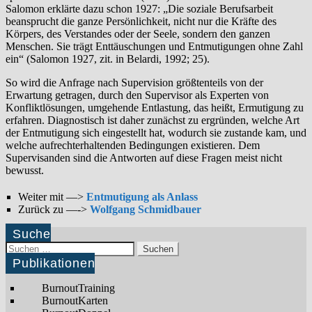
Salomon erklärte dazu schon 1927: „Die soziale Berufsarbeit
beansprucht die ganze Persönlichkeit, nicht nur die Kräfte des
Körpers, des Verstandes oder der Seele, sondern den ganzen
Menschen. Sie trägt Enttäuschungen und Entmutigungen ohne Zahl
ein“ (Salomon 1927, zit. in Belardi, 1992; 25).
So wird die Anfrage nach Supervision größtenteils von der
Erwartung getragen, durch den Supervisor als Experten von
Konfliktlösungen, umge­hende Entlastung, das heißt, Ermutigung zu
erfahren. Diagnostisch ist daher zunächst zu ergründen, welche Art
der Entmutigung sich eingestellt hat, wodurch sie zustande kam, und
welche aufrechterhaltenden Bedin­gungen existieren. Dem
Supervisanden sind die Antworten auf diese Fra­gen meist nicht
bewusst.
Weiter mit —>
Entmutigung als Anlass
Zurück zu —->
Wolfgang Schmidbauer
Suche
Suchen
nach:
Publikationen
BurnoutTraining
BurnoutKarten