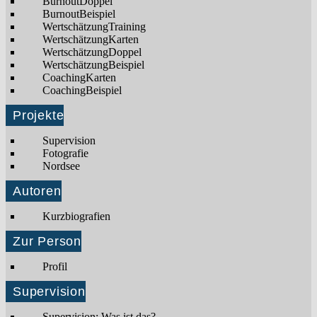
BurnoutDoppel
BurnoutBeispiel
WertschätzungTraining
WertschätzungKarten
WertschätzungDoppel
WertschätzungBeispiel
CoachingKarten
CoachingBeispiel
Projekte
Supervision
Fotografie
Nordsee
Autoren
Kurzbiografien
Zur Person
Profil
Supervision
Supervision: Was ist das?