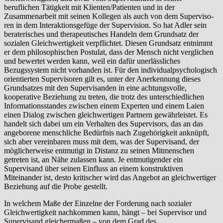
beruflichen Tätigkeit mit Klienten/Patienten und in der
Zusammenarbeit mit seinen Kollegen als auch von dem Superviso­
ren in dem Interaktionsgefüge der Supervision. So hat Adler sein
berate­risches und therapeutisches Handeln dem Grundsatz der
sozialen Gleich­wertigkeit verpflichtet. Diesen Grundsatz entnimmt
er dem philoso­phischen Postulat, dass der Mensch nicht verglichen
und bewertet werden kann, weil ein dafür unerlässliches
Bezugssystem nicht vorhanden ist. Für den individualpsychologisch
orientierten Supervisoren gilt es, unter der Anerkennung dieses
Grundsatzes mit den Supervisanden in eine achtungs­volle,
kooperative Beziehung zu treten, die trotz des unterschiedlichen
Informationsstandes zwischen einem Experten und einem Laien
einen Dialog zwischen gleichwertigen Partnern gewährleistet. Es
handelt sich dabei um ein Verhalten des Supervisors, das an das
angeborene mensch­liche Bedürfnis nach Zugehörigkeit anknüpft,
sich aber vereinbaren muss mit dem, was der Supervisand, der
möglicherweise entmutigt in Distanz zu seinen Mitmenschen
getreten ist, an Nähe zulassen kann. Je entmutigender ein
Supervisand über seinen Einfluss an einem konstruk­tiven
Miteinander ist, desto kritischer wird das Angebot an gleichwertiger
Beziehung auf die Probe gestellt.
In welchem Maße der Einzelne der Forderung nach sozialer
Gleichwertig­keit nachkommen kann, hängt – bei Supervisor und
Supervisand gleicher­maßen – von dem Grad des