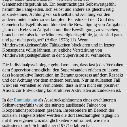
Gemeinschaftsgefühls ab. Ein beeinträchtigtes Selbstwertgefühl
hemmt die Fähigkeiten, sich selbst und andere als gleichwertig
anzuerkennen, Achtung vor sich selbst und Achtung vor den
anderen miteinander zu verknüpfen. Es reduziert den Grad des
Gemein­schaftsgefühls und blockiert die Bewältigung von Aufgaben.
„Um den Reiz von Aufgaben und ihre Bewältigung zu verstehen,
brauchen wir also keine Minderwertigkeitsgefühle, ja, sie sind ganz
und gar nicht geeignet“ (Adler, 1978; 11). Wenn
Minderwertigkeitsgefühle Fähigkeiten blockieren und in letzter
Konsequenz völlig lähmen, ist jegliche Verstärkung von
Minderwertigkeitsgefühlen in der Supervision zu verhindern.
Die Individualpsychologie geht davon aus, dass fast jedes Verhalten
dem Supervisor ermöglicht, den Supervisanden erleben zu lassen,
dass kon­struktive Interaktion im Beratungsprozess auf dem Respekt
und der Achtung vor dem anderen beruhen. Nur im äußersten Fall
wirkt ein Verhalten so vernichtend, dass in ihm nicht ein positiver
Ansatz zur Entwicklung konstruktiver Aktivitäten aufzudecken ist.
In der
Entmutigung
als Ausdrucksphänomen eines erschütterten
Selbst­wertgefühls wird der stärkste auslösende Faktor von
Kooperationsproble­men gesehen. Insbesondere im Bereich der
sozialen Tätigkeitsfelder wer­den die dort Beschäftigten tagtäglich
mit ihren eigenen Unzulänglichkeiten konfrontiert, wie man
spätestens durch Schmidbauer (1977) erfahren hat.