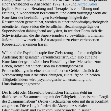
sind“ (Ansbacher & Ansbacher, 1972; 138) und
Alfred Adler
jegliche Form von Beratung und Thera­pie als eine Übung und
Prüfung in Kooperation bezeichnete, und damit vorrangig wohl die
Korrektur der beeinträchtigten Beziehungsfähigkeit der
Ratsuchenden gemeint hat, werden in einer individualpsychologisch
orien­tierten Supervision die beruflichen Beziehungsgefüge der
Supervisanden dahingehend analysiert, in welcher Form sich die
Schwierigkeiten, die die Supervisanden zu bewältigen wünschen,
äußern und inwieweit sich Ansatzpunkte zu einer verbesserten
Kooperation erkennen lassen.
Während die Psychotherapie ihre Zielsetzung auf eine mögliche
Änderung der gesamten Persönlichkeitsstruktur, also auf eine
Korrektur der grund­sätzlichen Einstellung eines Menschen zum
Leben, richtet, hat Supervision im Beratungsprozess
Problemlösungen in einem klar definierten Gebiet, nämlich der
Verbesserung von Arbeitsbeziehungen, zur Aufgabe. In beiden
Tätigkeitsfeldern wird psychologische Untersuchung und
Umschaltung angestrebt.
Der Erfolg oder Misserfolg beruflichen Handelns steht im
dialektischen Zusammenhang mit der Fähigkeit, „der eisernen Logik
des Zusammen­lebens“ (Adler) nachzugehen oder mit ihr in Konflikt
zu geraten. Diese Logik fordert die Akzeptanz sozialer
Gleichwertigkeit; und zwar vom Supervisanden in seiner