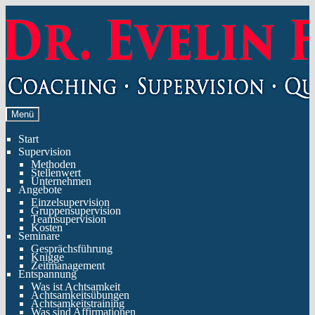
Zur
Zum
Navigation
Inhalt
springen
springen
Menü
Start
Supervision
Methoden
Stellenwert
Unternehmen
Angebote
Einzelsupervision
Gruppensupervision
Teamsupervision
Kosten
Seminare
Gesprächsführung
Knigge
Zeitmanagement
Entspannung
Was ist Achtsamkeit
Achtsamkeitsübungen
Achtsamkeitstraining
Was sind Affirmationen