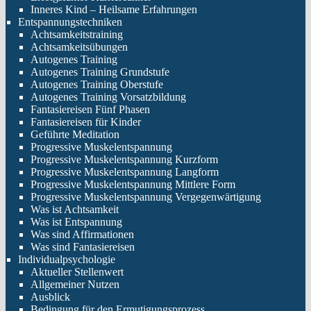
Inneres Kind – Heilsame Erfahrungen
Entspannungstechniken
Achtsamkeitstraining
Achtsamkeitsübungen
Autogenes Training
Autogenes Training Grundstufe
Autogenes Training Oberstufe
Autogenes Training Vorsatzbildung
Fantasiereisen Fünf Phasen
Fantasiereisen für Kinder
Geführte Meditation
Progressive Muskelentspannung
Progressive Muskelentspannung Kurzform
Progressive Muskelentspannung Langform
Progressive Muskelentspannung Mittlere Form
Progressive Muskelentspannung Vergegenwärtigung
Was ist Achtsamkeit
Was ist Entspannung
Was sind Affirmationen
Was sind Fantasiereisen
Individualpsychologie
Aktueller Stellenwert
Allgemeiner Nutzen
Ausblick
Bedingung für den Ermutigungsprozess