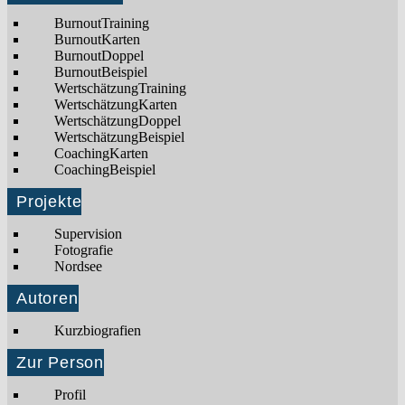
BurnoutTraining
BurnoutKarten
BurnoutDoppel
BurnoutBeispiel
WertschätzungTraining
WertschätzungKarten
WertschätzungDoppel
WertschätzungBeispiel
CoachingKarten
CoachingBeispiel
Projekte
Supervision
Fotografie
Nordsee
Autoren
Kurzbiografien
Zur Person
Profil