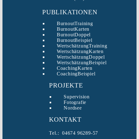
PUBLIKATIONEN
BurnoutTraining
BurnoutKarten
BurnoutDoppel
BurnoutBeispiel
WertschätzungTraining
WertschätzungKarten
WertschätzungDoppel
WertschätzungBeispiel
CoachingKarten
CoachingBeispiel
PROJEKTE
Supervision
Fotografie
Nordsee
KONTAKT
Tel.: 04674 96289-57