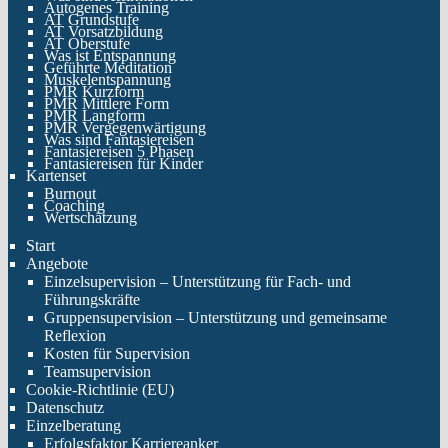
Autogenes Training
AT Grundstufe
AT Vorsatzbildung
AT Oberstufe
Was ist Entspannung
Geführte Meditation
Muskelentspannung
PMR Kurzform
PMR Mittlere Form
PMR Langform
PMR Vergegenwärtigung
Was sind Fantasiereisen
Fantasiereisen 5 Phasen
Fantasiereisen für Kinder
Kartenset
Burnout
Coaching
Wertschätzung
Start
Angebote
Einzelsupervision – Unterstützung für Fach- und
Führungskräfte
Gruppensupervision – Unterstützung und gemeinsame
Reflexion
Kosten für Supervision
Teamsupervision
Cookie-Richtlinie (EU)
Datenschutz
Einzelberatung
Erfolgsfaktor Karriereanker