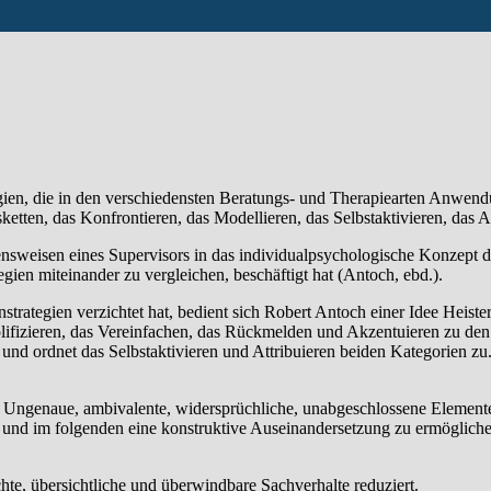
tegien, die in den verschiedensten Beratungs- und Therapiearten Anwen
en, das Konfrontieren, das Modellie­ren, das Selbstaktivieren, das At
ns­weisen eines Supervisors in das individualpsychologische Konzept d
gien miteinan­der zu vergleichen, beschäftigt hat (Antoch, ebd.).
rategien ver­zichtet hat, bedient sich Robert Antoch einer Idee Heister
ifizieren, das Vereinfachen, das Rückmelden und Akzentuieren zu den
nd ordnet das Selbstaktivieren und Attri­buieren beiden Kategorien zu
n. Ungenaue, ambivalente, widersprüchliche, unabgeschlossene Eleme
m und im folgenden eine konstruktive Auseinandersetzung zu ermögliche
e, übersichtliche und überwindbare Sachverhalte reduziert.