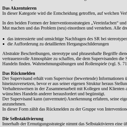
Das Akzentuieren
In dieser Kategorie wird die Entscheidung getroffen, auf welchen Ver
In den beiden Formen der Interventionsstrategien „Vereinfachen“ und 
Mut machen und das Problem (neu) einordnen und verstehen. Alle dre
das interessierte und umsichtige Nachfragen des SR bei stereotyp
die Aufforderung zu detaillierten Hergangsschilderungen
Abstrakte Beschreibungen, stereotype und phrasenhafte Begriffe diene
vertrauensvolle Atmosphäre zu schaffen, die dem Supervisanden die S
Handeln finden. Wahrnehmungsübungen und Rollenspiele (vgl. S. 71)
Das Rückmelden
Der Supervisand erhält vom Supervisor (bewertende) Informationen üb
hineinzuversetzen, bevor er aus seiner eigenen Struktur heraus Stell
Verhaltensweisen in der Zusammenarbeit mit Kollegen und Klienten au
wünschtes Handeln anderer herausfordert und begünstigt.
Der Supervisand kann (unvermutet) Anerkennung erfahren, seine eigene
anzunehmen.
In dieser Form zählt das Rückmelden zu der Gruppe von Interventione
Die Selbstaktivierung
Innerhalb der Ermutigungsstrategie nimmt das Selbstaktivieren eine üb