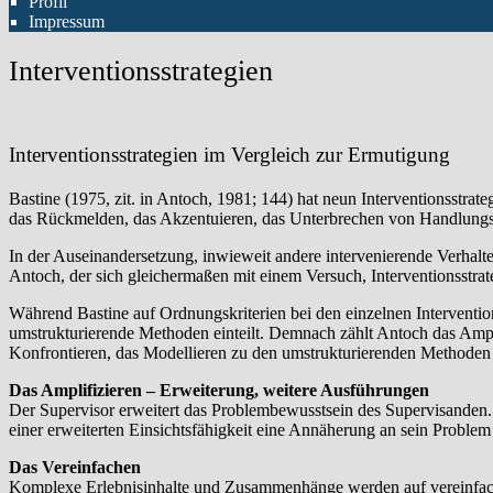
Profil
Impressum
Interventionsstrategien
Interventionsstrategien im Vergleich zur Ermutigung
Bastine (1975, zit. in Antoch, 1981; 144) hat neun Interventionsstra
das Rückmelden, das Akzentuieren, das Unterbrechen von Handlungskett
In der Auseinandersetzung, inwieweit andere intervenierende Verhalte
Antoch, der sich gleichermaßen mit einem Versuch, Interventionsstrate
Während Bastine auf Ordnungskriterien bei den einzelnen Interventionst
umstrukturierende Methoden einteilt. Demnach zählt Antoch das Ampl
Konfrontieren, das Modellieren zu den umstrukturierenden Methoden u
Das Amplifizieren – Erweiterung, weitere Ausführungen
Der Supervisor erweitert das Problembewusstsein des Supervisande
einer erweiterten Einsichtsfähigkeit eine Annäherung an sein Proble
Das Vereinfachen
Komplexe Erlebnisinhalte und Zusammenhänge werden auf vereinfacht