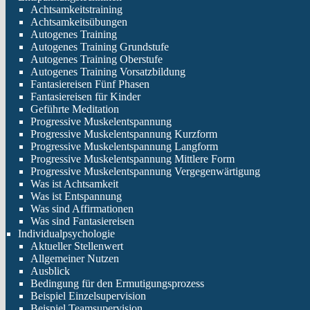
Achtsamkeitstraining
Achtsamkeitsübungen
Autogenes Training
Autogenes Training Grundstufe
Autogenes Training Oberstufe
Autogenes Training Vorsatzbildung
Fantasiereisen Fünf Phasen
Fantasiereisen für Kinder
Geführte Meditation
Progressive Muskelentspannung
Progressive Muskelentspannung Kurzform
Progressive Muskelentspannung Langform
Progressive Muskelentspannung Mittlere Form
Progressive Muskelentspannung Vergegenwärtigung
Was ist Achtsamkeit
Was ist Entspannung
Was sind Affirmationen
Was sind Fantasiereisen
Individualpsychologie
Aktueller Stellenwert
Allgemeiner Nutzen
Ausblick
Bedingung für den Ermutigungsprozess
Beispiel Einzelsupervision
Beispiel Teamsupervision