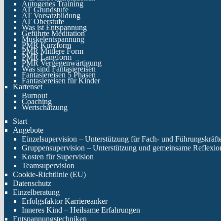
Autogenes Training
AT Grundstufe
AT Vorsatzbildung
AT Oberstufe
Was ist Entspannung
Geführte Meditation
Muskelentspannung
PMR Kurzform
PMR Mittlere Form
PMR Langform
PMR Vergegenwärtigung
Was sind Fantasiereisen
Fantasiereisen 5 Phasen
Fantasiereisen für Kinder
Kartenset
Burnout
Coaching
Wertschätzung
Start
Angebote
Einzelsupervision – Unterstützung für Fach- und Führungskräft
Gruppensupervision – Unterstützung und gemeinsame Reflexio
Kosten für Supervision
Teamsupervision
Cookie-Richtlinie (EU)
Datenschutz
Einzelberatung
Erfolgsfaktor Karriereanker
Inneres Kind – Heilsame Erfahrungen
Entspannungstechniken