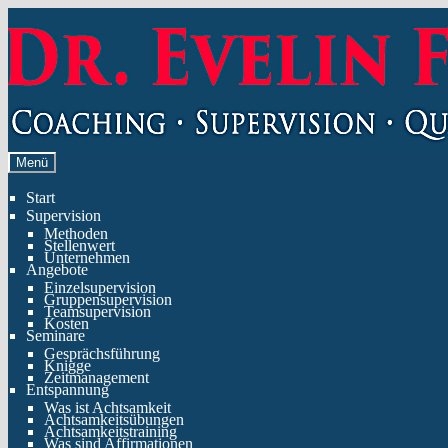
Zur
Zum
Navigation
Inhalt
springen
springen
Menü
Start
Supervision
Methoden
Stellenwert
Unternehmen
Angebote
Einzelsupervision
Gruppensupervision
Teamsupervision
Kosten
Seminare
Gesprächsführung
Knigge
Zeitmanagement
Entspannung
Was ist Achtsamkeit
Achtsamkeitsübungen
Achtsamkeitstraining
Was sind Affirmationen