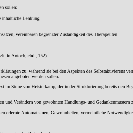
en sollen:
e inhaltliche Lenkung
ät­zen; vereinbaren begrenzter Zuständigkeit des Therapeuten
t. in Antoch, ebd., 152).
Erklä­rungen zu, während sie bei den Aspekten des Selbstaktivierens ve
thesen angeboten wer­den sollen.
xt im Sinne von Heisterkamp, der in der Strukturierung bereits den Beg
lten und Verändern von gewohnten Handlungs- und Gedankenmustern zu
hkeiten erlernte Automatismen, Gewohnheiten, vermeintliche Notwendigk