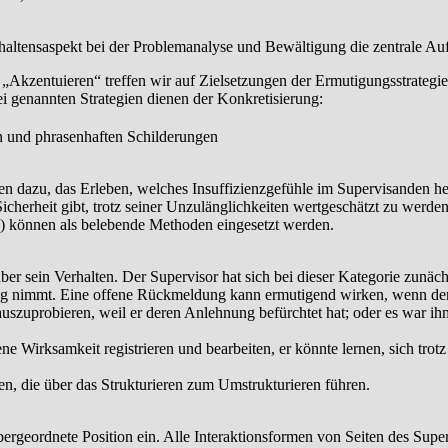
hal­tensaspekt bei der Problemanalyse und Bewältigung die zentrale Au
„Akzentuieren“ tref­fen wir auf Zielsetzungen der Ermutigungsstrategie
i genannten Strategien dienen der Konkretisierung:
en und phrasenhaften Schilderungen
n dazu, das Erleben, welches Insuffizienzgefühle im Super­visanden her
icherheit gibt, trotz seiner Unzulänglichkeiten wertgeschätzt zu wer
 können als bele­bende Methoden eingesetzt werden.
er sein Verhalten. Der Supervisor hat sich bei dieser Kategorie zunäch
ung nimmt. Eine offene Rückmeldung kann ermutigend wirken, wenn der S
szuprobieren, weil er deren Anlehnung befürchtet hat; oder es war ih
 Wirksamkeit registrieren und bearbeiten, er könnte lernen, sich trot
n, die über das Strukturieren zum Umstrukturieren führen.
er­geordnete Position ein. Alle Interaktionsformen von Seiten des Supe