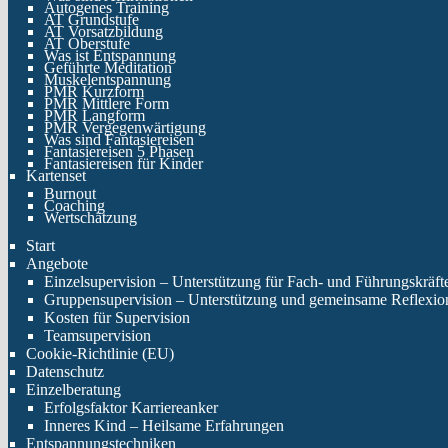
Autogenes Training
AT Grundstufe
AT Vorsatzbildung
AT Oberstufe
Was ist Entspannung
Geführte Meditation
Muskelentspannung
PMR Kurzform
PMR Mittlere Form
PMR Langform
PMR Vergegenwärtigung
Was sind Fantasiereisen
Fantasiereisen 5 Phasen
Fantasiereisen für Kinder
Kartenset
Burnout
Coaching
Wertschätzung
Start
Angebote
Einzelsupervision – Unterstützung für Fach- und Führungskräft
Gruppensupervision – Unterstützung und gemeinsame Reflexio
Kosten für Supervision
Teamsupervision
Cookie-Richtlinie (EU)
Datenschutz
Einzelberatung
Erfolgsfaktor Karriereanker
Inneres Kind – Heilsame Erfahrungen
Entspannungstechniken