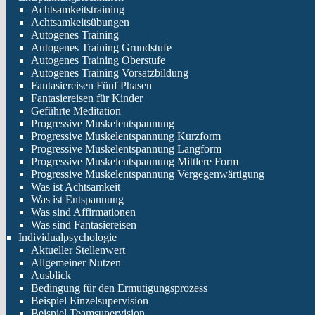
Achtsamkeitstraining
Achtsamkeitsübungen
Autogenes Training
Autogenes Training Grundstufe
Autogenes Training Oberstufe
Autogenes Training Vorsatzbildung
Fantasiereisen Fünf Phasen
Fantasiereisen für Kinder
Geführte Meditation
Progressive Muskelentspannung
Progressive Muskelentspannung Kurzform
Progressive Muskelentspannung Langform
Progressive Muskelentspannung Mittlere Form
Progressive Muskelentspannung Vergegenwärtigung
Was ist Achtsamkeit
Was ist Entspannung
Was sind Affirmationen
Was sind Fantasiereisen
Individualpsychologie
Aktueller Stellenwert
Allgemeiner Nutzen
Ausblick
Bedingung für den Ermutigungsprozess
Beispiel Einzelsupervision
Beispiel Teamsupervision