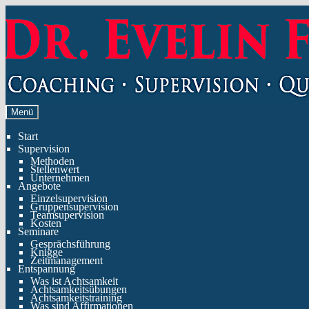
Zur
Zum
Navigation
Inhalt
springen
springen
Menü
Start
Supervision
Methoden
Stellenwert
Unternehmen
Angebote
Einzelsupervision
Gruppensupervision
Teamsupervision
Kosten
Seminare
Gesprächsführung
Knigge
Zeitmanagement
Entspannung
Was ist Achtsamkeit
Achtsamkeitsübungen
Achtsamkeitstraining
Was sind Affirmationen