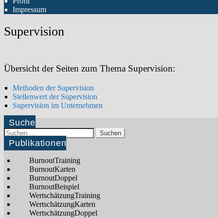
Profil
Impressum
Supervision
Übersicht der Seiten zum Thema Supervision:
Methoden der Supervision
Stellenwert der Supervision
Supervision im Unternehmen
Suche
Suchen
nach:
Publikationen
BurnoutTraining
BurnoutKarten
BurnoutDoppel
BurnoutBeispiel
WertschätzungTraining
WertschätzungKarten
WertschätzungDoppel